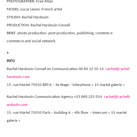
PHOTOGRAPHER: Fred Atlan
MODEL: Lucas Levon, French artist
STYLISM: Rachel Hardouin
PRODUCTION: Rachel Hardouin Conseil
BRIEF: photo production, post-production, publishing, contents e-
commerce and social network.
+
INFO
Rachel Hardouin Conseil en Communication 06 60 22 50 14
rachel@rachel
hardouin.com
15, rue Martel 75010 BÂT.A – 4e étage – interphone « 15 martel galerie »
Rachel Hardouin Communication Agency +33 660 225 014
rachel@rachelh
ardouin.com
15, rue Martel 75010 Paris – building A – 4th floor – intercom « 15 martel
galerie »