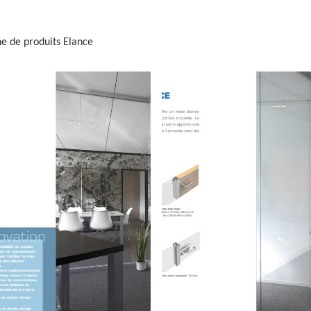
l
gne de produits Elance