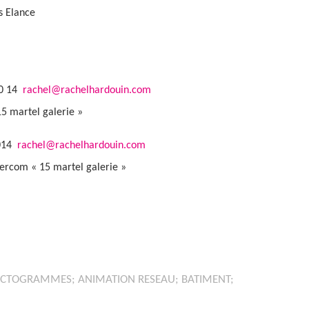
s Elance
50 14
rachel@rachelhardouin.com
5 martel galerie »
 014
rachel@rachelhardouin.com
ntercom « 15 martel galerie »
PICTOGRAMMES; ANIMATION RESEAU; BATIMENT;