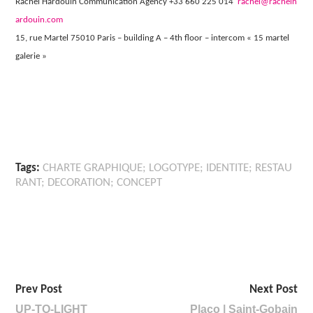
Rachel Hardouin Communication Agency +33 660 225 014
rachel@rachelh
ardouin.com
15, rue Martel 75010 Paris – building A – 4th floor – intercom « 15 martel
galerie »
Tags:
CHARTE GRAPHIQUE; LOGOTYPE; IDENTITE; RESTAU
RANT; DECORATION; CONCEPT
Prev Post
Next Post
UP-TO-LIGHT
Placo | Saint-Gobain