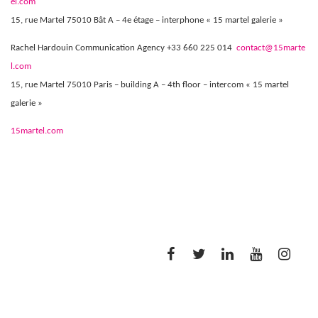
el.com
15, rue Martel 75010 Bât A – 4e étage – interphone « 15 martel galerie »
Rachel Hardouin Communication Agency +33 660 225 014
contact@15marte
l.com
15, rue Martel 75010 Paris – building A – 4th floor – intercom « 15 martel
galerie »
15martel.com