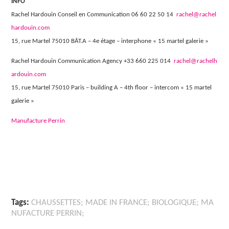
INFO
Rachel Hardouin Conseil en Communication 06 60 22 50 14
rachel@rachel
hardouin.com
15, rue Martel 75010 BÂT.A – 4e étage – interphone « 15 martel galerie »
Rachel Hardouin Communication Agency +33 660 225 014
rachel@rachelh
ardouin.com
15, rue Martel 75010 Paris – building A – 4th floor – intercom « 15 martel
galerie »
Manufacture Perrin
Tags:
CHAUSSETTES; MADE IN FRANCE; BIOLOGIQUE; MA
NUFACTURE PERRIN;