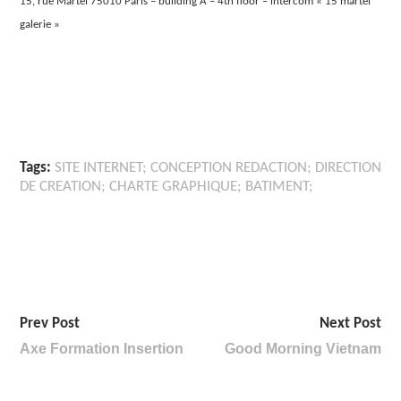
15, rue Martel 75010 Paris – building A – 4th floor – intercom « 15 martel
galerie »
Tags:
SITE INTERNET; CONCEPTION REDACTION; DIRECTION
DE CREATION; CHARTE GRAPHIQUE; BATIMENT;
Prev Post
Next Post
Axe Formation Insertion
Good Morning Vietnam